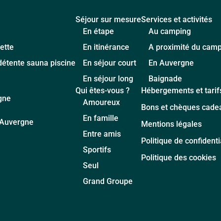
Séjour sur mesure
Services et activités
En étape
Au camping
ette
En itinérance
A proximité du cam
détente sauna piscine
En séjour court
En Auvergne
En séjour long
Baignade
Qui êtes-vous ?
Hébergements et tarif
gne
Amoureux
Bons et chèques cade
En famille
d'Auvergne
Mentions légales
Entre amis
Politique de confidenti
Sportifs
Politique des cookies
Seul
Grand Groupe