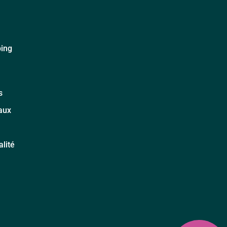
ping
s
aux
alité