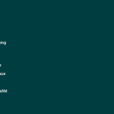
ping
s
aux
alité