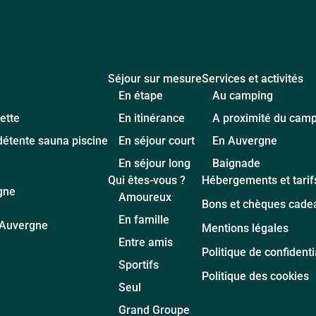
Séjour sur mesure
Services et activités
En étape
Au camping
ette
En itinérance
A proximité du cam
détente sauna piscine
En séjour court
En Auvergne
En séjour long
Baignade
Qui êtes-vous ?
Hébergements et tarif
gne
Amoureux
Bons et chèques cade
En famille
d'Auvergne
Mentions légales
Entre amis
Politique de confidenti
Sportifs
Politique des cookies
Seul
Grand Groupe