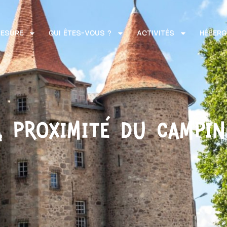
MESURE
QUI ÊTES-VOUS ?
ACTIVITÉS
HÉBERG
 proximité du campi