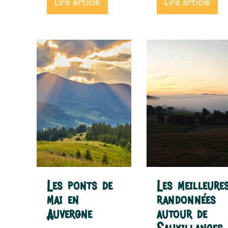
Lire article
Lire article
Les ponts de
Les meilleure
mai en
randonnées
Auvergne
autour de
Sauxillanges