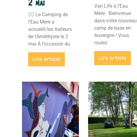
2 mai
Van Life à l’Eau
Mère : Bienvenue
🏃‍♂️ Le Camping de
dans votre nouveau
l’Eau Mère a
camp de base en
accueilli les traileurs
Auvergne ! Vous
de l’Améthyste le 2
roulez
mai À l’occasion du
Lire article
Lire article