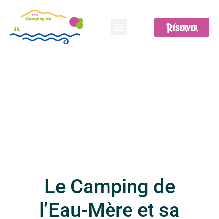
Les Médiévales d’Usson le 13 et
14 juin 2026! 10ème édition
Réserver
Le Camping de
l’Eau-Mère et sa