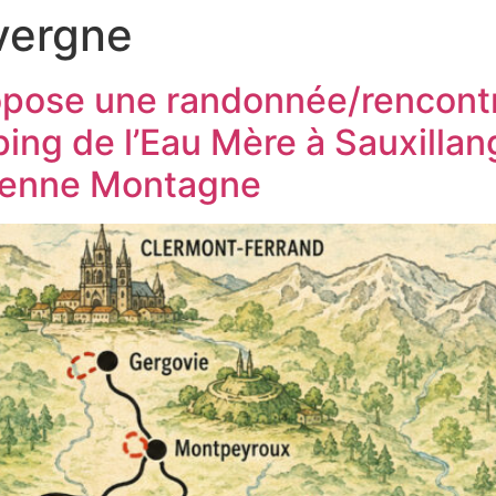
vergne
MESURE
QUI ÊTES-VOUS ?
ACTIVITÉS
HÉBERG
opose une randonnée/rencontr
ng de l’Eau Mère à Sauxillan
enne Montagne