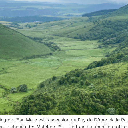
ing de l’Eau Mère est l’ascension du Puy de Dôme via le 
ar le chemin des Muletiers ?!). Ce train à crémaillère offre