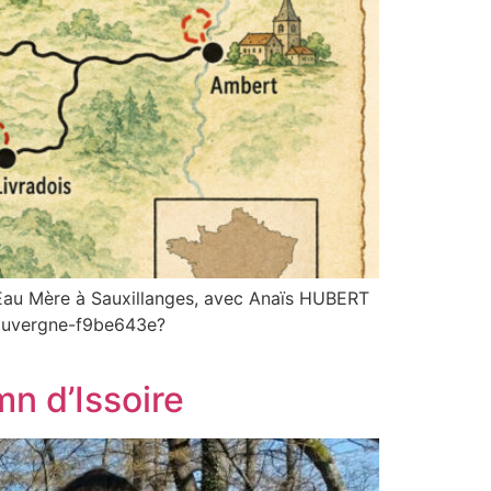
Eau Mère à Sauxillanges, avec Anaïs HUBERT
n/auvergne-f9be643e?
n d’Issoire