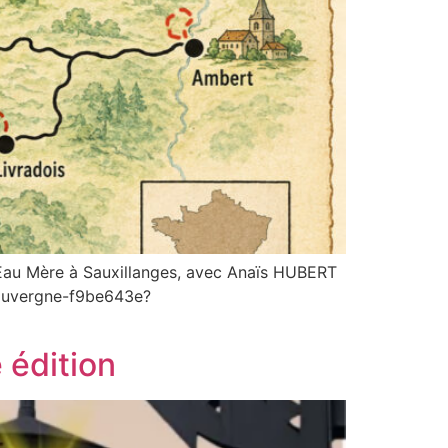
Eau Mère à Sauxillanges, avec Anaïs HUBERT
n/auvergne-f9be643e?
 édition