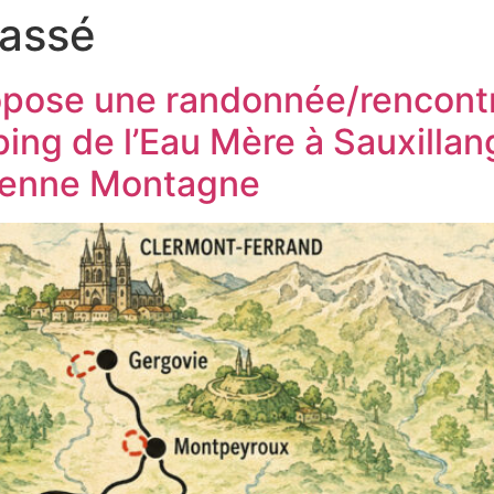
lassé
MESURE
QUI ÊTES-VOUS ?
ACTIVITÉS
HÉBERG
opose une randonnée/rencontr
ng de l’Eau Mère à Sauxillan
enne Montagne