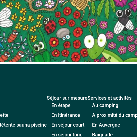
Séjour sur mesure
Services et activités
En étape
Au camping
ette
En itinérance
A proximité du cam
détente sauna piscine
En séjour court
En Auvergne
En séjour long
Baignade